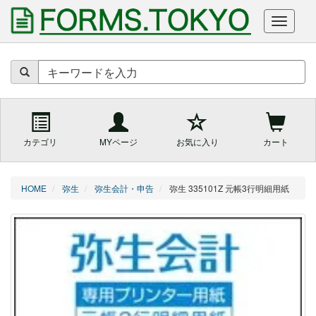
商
品
を
キ
ー
ワ
ー
カテゴリ
MYページ
お気に入り
カート
ド
で
検
索
HOME
弥生
弥生会計・申告
弥生 335101Z 元帳3行明細用紙