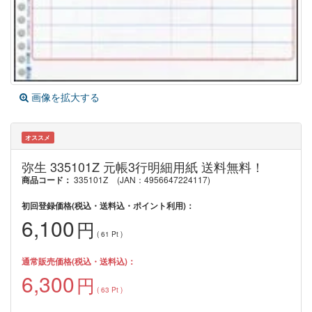
画像を拡大する
オススメ
弥生 335101Z 元帳3行明細用紙 送料無料！
商品コード：
335101Z
(JAN：4956647224117)
初回登録価格(税込・送料込・ポイント利用)：
6,100
円
(
61
Pt )
通常販売価格(税込・送料込)：
6,300
円
(
63
Pt )