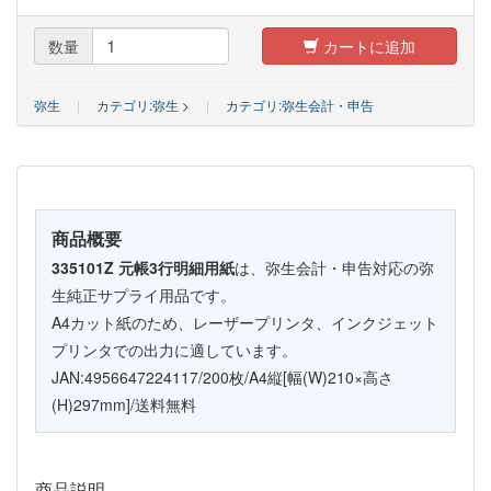
数量
カートに追加
弥生
|
カテゴリ:弥生
>
|
カテゴリ:弥生会計・申告
商品概要
335101Z 元帳3行明細用紙
は、弥生会計・申告対応の弥
生純正サプライ用品です。
A4カット紙のため、レーザープリンタ、インクジェット
プリンタでの出力に適しています。
JAN:4956647224117/200枚/A4縦[幅(W)210×高さ
(H)297mm]/送料無料
商品説明