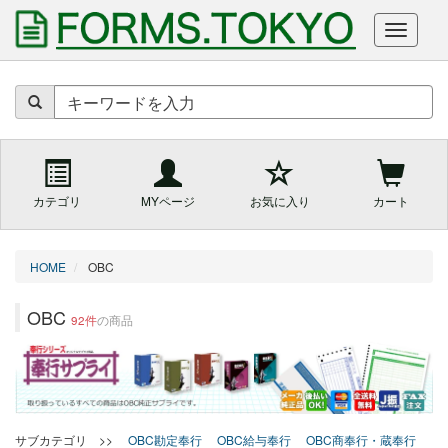
商
品
を
キ
ー
ワ
ー
カテゴリ
MYページ
お気に入り
カート
ド
で
検
索
HOME
OBC
OBC
92件
の商品
サブカテゴリ >>
OBC勘定奉行
OBC給与奉行
OBC商奉行・蔵奉行