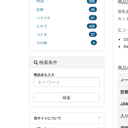
商品
PCA
206
応研
45
弥生
ソリマチ
61
カッ
ヒサゴ
425
ヒン
コクヨ
27
3
その他
4
A
検索条件
商品
商品名を入力
メ
型
検索
JA
入
当サイトについて
用