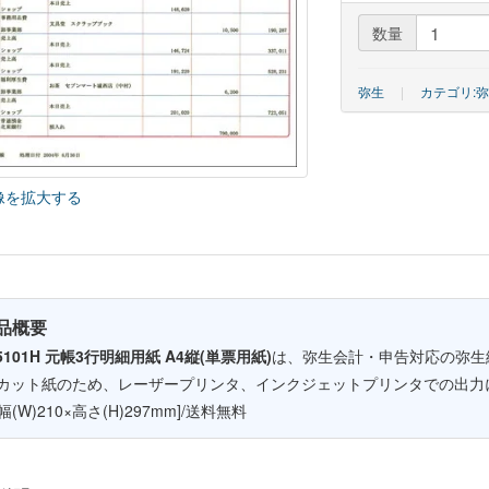
数量
弥生
|
カテゴリ:
像を拡大する
品概要
5101H 元帳3行明細用紙 A4縦(単票用紙)
は、弥生会計・申告対応の弥生
4カット紙のため、レーザープリンタ、インクジェットプリンタでの出力
幅(W)210×高さ(H)297mm]/送料無料