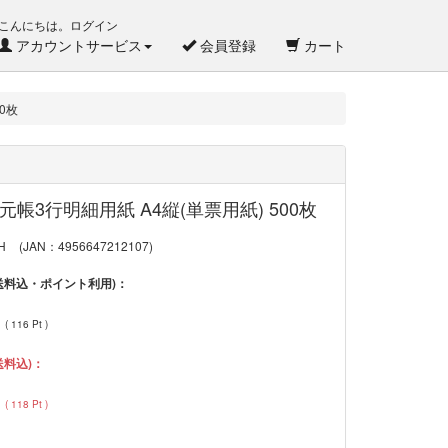
こんにちは。ログイン
アカウントサービス
会員登録
カート
00枚
H 元帳3行明細用紙 A4縦(単票用紙) 500枚
1H
(JAN：4956647212107)
送料込・ポイント利用)：
円
(
116
Pt )
送料込)：
円
(
118
Pt )