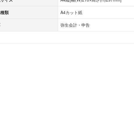
紙種類
A4カット紙
応
弥生会計・申告