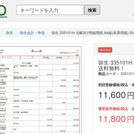
商
検索
品
を
キ
ー
ワ
弥生
弥生会計・申告
弥生 335101H 元帳3行明細用紙 A4縦(単票用紙) 5
ー
ド
で
オススメ
検
索
弥生 335101
送料無料！
商品コード：
33510
初回登録価格(税込・
11,600
通常販売価格(税込・
11,800