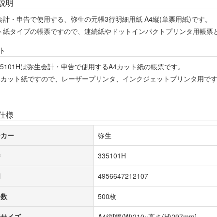
説明
会計・申告で使用する、弥生の元帳3行明細用紙 A4縦(単票用紙)です。
ト紙タイプの帳票ですので、連続紙やドットインパクトプリンタ用帳票
ト
35101Hは弥生会計・申告で使用するA4カット紙の帳票です。
4カット紙ですので、レーザープリンタ、インクジェットプリンタ用で
仕様
ーカー
弥生
番
335101H
N
4956647212107
り数
500枚
紙サイズ
A4縦[幅(W)210×高さ(H)297mm]