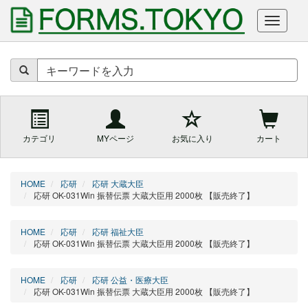
商
品
を
キ
ー
ワ
ー
カテゴリ
MYページ
お気に入り
カート
ド
で
検
索
HOME
応研
応研 大蔵大臣
応研 OK-031Win 振替伝票 大蔵大臣用 2000枚 【販売終了】
HOME
応研
応研 福祉大臣
応研 OK-031Win 振替伝票 大蔵大臣用 2000枚 【販売終了】
HOME
応研
応研 公益・医療大臣
応研 OK-031Win 振替伝票 大蔵大臣用 2000枚 【販売終了】