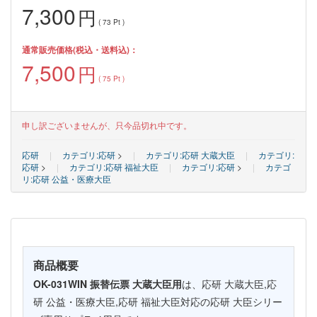
7,300
円
(
73
Pt )
通常販売価格(税込・送料込)：
7,500
円
(
75
Pt )
申し訳ございませんが、只今品切れ中です。
応研
|
カテゴリ:応研
>
|
カテゴリ:応研 大蔵大臣
|
カテゴリ:
応研
>
|
カテゴリ:応研 福祉大臣
|
カテゴリ:応研
>
|
カテゴ
リ:応研 公益・医療大臣
商品概要
OK-031WIN 振替伝票 大蔵大臣用
は、応研 大蔵大臣,応
研 公益・医療大臣,応研 福祉大臣対応の応研 大臣シリー